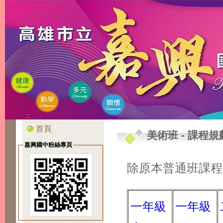
:::
:::
首頁
美術班
-
課程規
嘉興國中粉絲專頁
除原本普通班課程
一年級
一年級