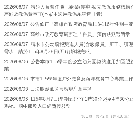
2026/08/07
請領人員曾任職已歇業(停辦)私立教保服務機構任
差額及教保費事宜(本案不適用教保系統造冊者)
2026/08/07
公告修正「高雄市政府教育局113-116年性別主
2026/08/07
高雄市政府教育局辦理「科員」預估缺甄選簡章
2026/08/07
請本市公幼填報契進人員(含教保員、廚工、護理
需求，請於115年8月28日(五)前填報完成。
2026/08/06
公告本市115學年度公立幼兒園契約進用加置照
業
2026/08/06
本市115學年度戶外教育及海洋教育中心專業工
2026/08/06
白海豚颱風災害應變注意事項
2026/08/06
115年8月7日(星期五)下午1時30分起至4時3
系統、國中服務入口網暫停服務
第 1 頁，共 42 頁（共 416 筆