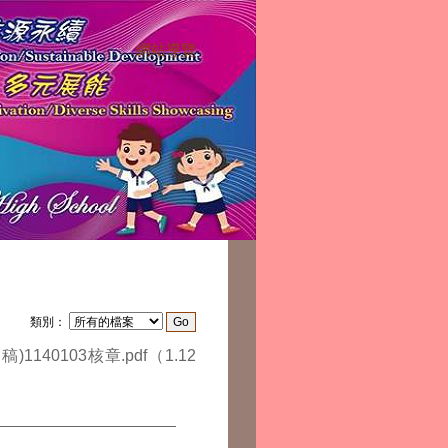
網站導覽
:::
類別：
140103核章.pdf
（1.12